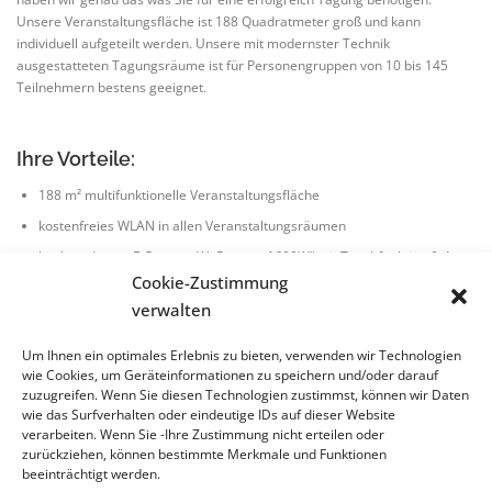
Unsere Veranstaltungsfläche ist 188 Quadratmeter groß und kann
individuell aufgeteilt werden. Unsere mit modernster Technik
ausgestatteten Tagungsräume ist für Personengruppen von 10 bis 145
Teilnehmern bestens geeignet.
Ihre Vorteile:
188 m² multifunktionelle Veranstaltungsfläche
kostenfreies WLAN in allen Veranstaltungsräumen
hochmoderner E-Screen „WePresent 1600W“ mit Touchfunktion & App
Steuerung (Android/Apple)
Cookie-Zustimmung
verwalten
Pinnwand, Flipchart, Moderatorenkoffer, Mappen Blöcke und Stifte
Restaurant mit 92 Sitzplätzen
Um Ihnen ein optimales Erlebnis zu bieten, verwenden wir Technologien
Seeterrasse mit 80 Sitzplätzen
wie Cookies, um Geräteinformationen zu speichern und/oder darauf
zuzugreifen. Wenn Sie diesen Technologien zustimmst, können wir Daten
Übernachtungsmöglichkeiten in 31 modern eingerichteten Zimmern
wie das Surfverhalten oder eindeutige IDs auf dieser Website
100 kostenfreie Parkplätze am Hotel
verarbeiten. Wenn Sie -Ihre Zustimmung nicht erteilen oder
zurückziehen, können bestimmte Merkmale und Funktionen
beeinträchtigt werden.